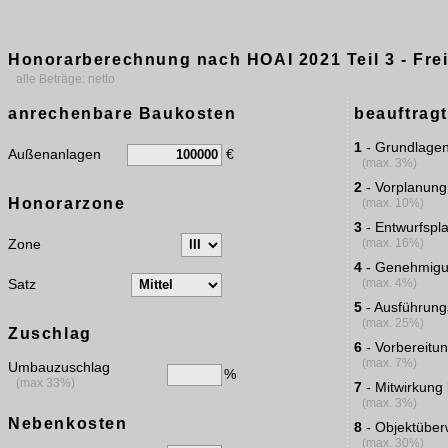
Honorarberechnung nach HOAI 2021 Teil 3 - Fre
alle Beträge: netto
anrechenbare Baukosten
beauftrag
1
- Grundlagen
Außenanlagen
€
(max. 3%)
2
- Vorplanung
Honorarzone
(max. 10%)
3
- Entwurfspl
Zone
(max. 16%)
4
- Genehmigu
Satz
(max. 4%)
5
- Ausführung
(max. 25%)
Zuschlag
6
- Vorbereitu
(max. 7%)
Umbauzuschlag
%
(max 33%)
7
- Mitwirkung
(max. 3%)
Nebenkosten
8
- Objektübe
(max. 30%)