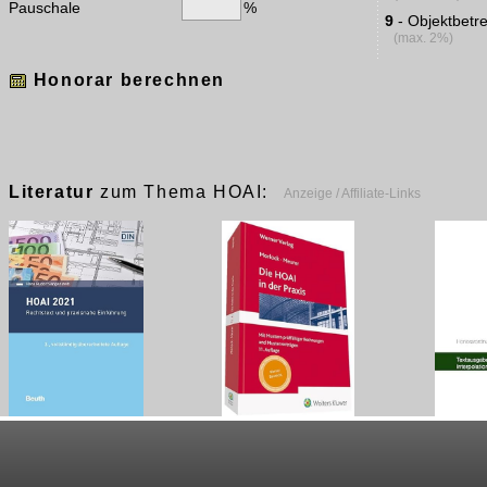
Pauschale
%
9
- Objektbetr
(max. 2%)
Literatur
zum Thema HOAI:
Anzeige / Affiliate-Links